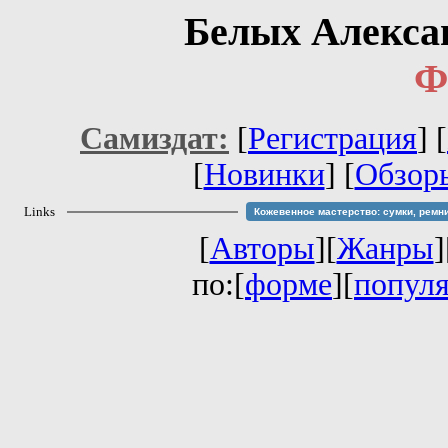
Белых Алекса
Ф
Самиздат:
[
Регистрация
]
[
[
Новинки
] [
Обзор
Links
Кожевенное мастерство: сумки, ремн
[
Авторы
][
Жанры
]
по:[
форме
][
попул