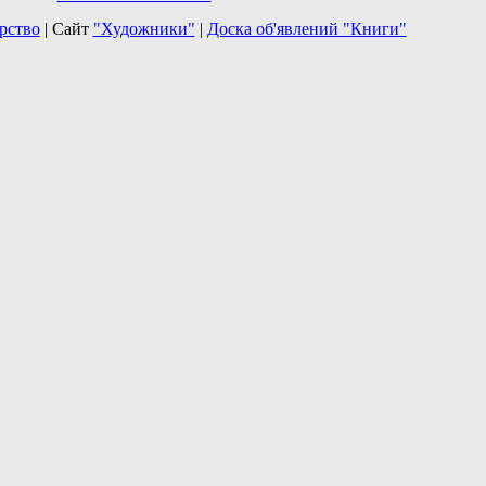
рство
| Сайт
"Художники"
|
Доска об'явлений "Книги"