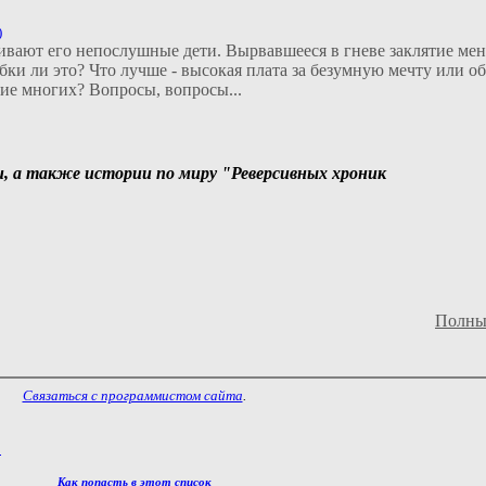
)
ают его непослушные дети. Вырвавшееся в гневе заклятие меня
и ли это? Что лучше - высокая плата за безумную мечту или об
ие многих? Вопросы, вопросы...
, а также истории по миру "Реверсивных хроник
Полны
Связаться с программистом сайта
.
"
Как попасть в этoт список