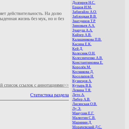
Долгирев Н.С.
Ершов И.М.
Забигайло А.О.
ет действительность. На долю
Заблоцкая В.В.
ыденная жизнь без мук, но и без
Зиатдинов Т.Р.
Зиновьев А.А.
Зчаруш А.А.
Кайзер А.В.
Калашникова П.В.
Касина Е.К.
Кей Д.
Колесник О.Н.
Колесниченко А.В.
Константиновна Е.
Королёк М.
Космакова Д.
Косолапов Н.
Кузнецов А.
й список ссылок с аннотациями>>
Кутырь В.Б.
Левина Т.Я.
Лето А.
Статистика раздела
Либер А.В.
Лисянская О.В.
Лу Э.
Макухин Е.Г.
Малютин С.В.
Маринин Д.
Морачевский Д.С.