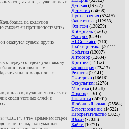
История
(32312)
понимающая - и тогда уже ни мечи
Детская
(19727)
Детектив
(24668)
Приключения
(57415)
Фантастика
(112933)
 Хальбранда на колдунов
Фэнтези
(130259)
что сможет ей противопоставить?
Киберпанк
(5205)
Фанфик
(9294)
AI-Generated
(510)
ной окажутся судьбы других
Публицистика
(49111)
События
(13607)
Литобзор
(12634)
сь в первую очередь учат закону
Критика
(14852)
ь себя дипломированным
Философия
(72413)
Надеяться на помощь новых
Религия
(20141)
Эзотерика
(16616)
Оккультизм
(2276)
Мистика
(35628)
тикум по аккумуляции магических
Хоррор
(11615)
блик среди уютных аллей и
Политика
(24261)
сс.
Любовный роман
(25584)
Естествознание
(14522)
Изобретательство
(3021)
пы "СВЕТ", а тем временем старое
Юмор
(77038)
ят тени и сны, чья туманная
Байки
(10771)
когда прежде не виданное.