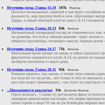
Источник силы. Главы 15-19
107k
Фэнтези
Цепочка неожиданных озарений и как будто случайных в
реальности, мир предчувствий и снов, обретающих мате
Дарры, а самый обычный клуб на трассе Д-14 становится
Источник силы. Главы 20-23
83k
Фэнтези
Насмешливый изумрудный взгляд не сомневается в том, чт
ты думаешь, что путь к тайным знаниям - будет легким и
обмануть противника, читающего мысли, первым делом, с
Источник силы. Главы 24-27
71k
Фэнтези
Ментальная броня трещит по швам, и тайны прошлого пр
факультетов скрывается в клубе Д-14, но далеко не кажд
заглянуть оппоненту в самую душу.
Источник силы. Главы 28-31
92k
Фэнтези
Решение принято, ход сделан, и теперь твоя главная зада
все получат по заслугам... вот только и тебе не миноват
кого оно может травмировать, - так стоит ли пересекать
...Просыпаются крылатые
31k
Детектив, Фэнтези
Город засыпает... Слыша эту ритуальную фразу из всем и
задворках цивилизации настолько, что людям приходится
своих героев в лицо? И так ли уж безобидны мирные жит