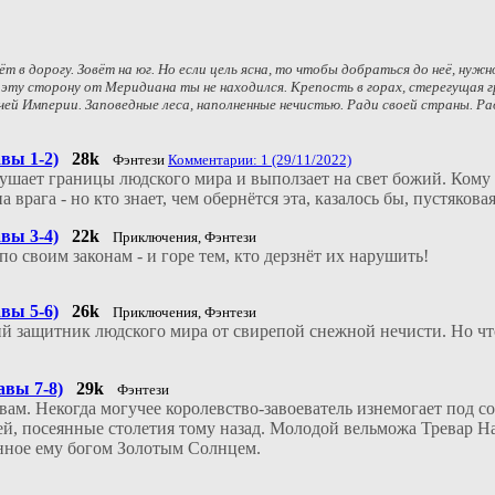
ёт в дорогу. Зовёт на юг. Но если цель ясна, то чтобы добраться до неё, ну
 эту сторону от Меридиана ты не находился. Крепость в горах, стерегущая 
ей Империи. Заповедные леса, наполненные нечистью. Ради своей страны. Ра
вы 1-2)
28k
Фэнтези
Комментарии: 1 (29/11/2022)
шает границы людского мира и выползает на свет божий. Кому 
 врага - но кто знает, чем обернётся эта, казалось бы, пустякова
вы 3-4)
22k
Приключения, Фэнтези
о своим законам - и горе тем, кто дерзнёт их нарушить!
вы 5-6)
26k
Приключения, Фэнтези
ий защитник людского мира от свирепой снежной нечисти. Но чт
авы 7-8)
29k
Фэнтези
ам. Некогда могучее королевство-завоеватель изнемогает под со
й, посеянные столетия тому назад. Молодой вельможа Тревар На
ённое ему богом Золотым Солнцем.