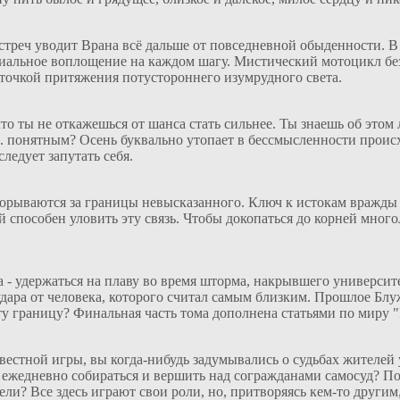
стреч уводит Врана всё дальше от повседневной обыденности. 
риальное воплощение на каждом шагу. Мистический мотоцикл бе
 точкой притяжения потустороннего изумрудного света.
о ты не откажешься от шанса стать сильнее. Ты знаешь об этом 
... понятным? Осень буквально утопает в бессмысленности проис
ледует запутать себя.
орываются за границы невысказанного. Ключ к истокам вражды 
ый способен уловить эту связь. Чтобы докопаться до корней мног
ча - удержаться на плаву во время шторма, накрывшего университе
ь удара от человека, которого считал самым близким. Прошлое Б
 эту границу? Финальная часть тома дополнена статьями по миру
звестной игры, вы когда-нибудь задумывались о судьбах жителей 
 ежедневно собираться и вершить над согражданами самосуд? По
ели? Все здесь играют свои роли, но, притворяясь кем-то други