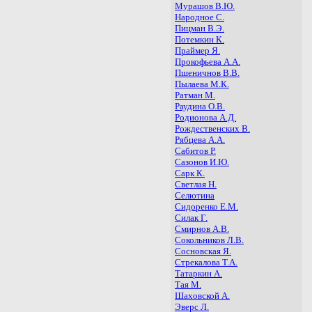
Мурашов В.Ю.
Народное С.
Пицман В.Э.
Потемкин К.
Праймер Я.
Прокофьева А.А.
Пшеничнов В.В.
Пылаева М.К.
Ратман М.
Раудина О.В.
Родионова А.Д.
Рождественских В.
Рябцева А.А.
Сабитов Р.
Сазонов И.Ю.
Сарк К.
Светлая Н.
Селютина
Сидоренко Е.М.
Силак Г.
Смирнов А.В.
Сокольников Л.В.
Сосновская Я.
Стрекалова Т.А.
Татаркин А.
Тая М.
Шаховской А.
Эверс Л.