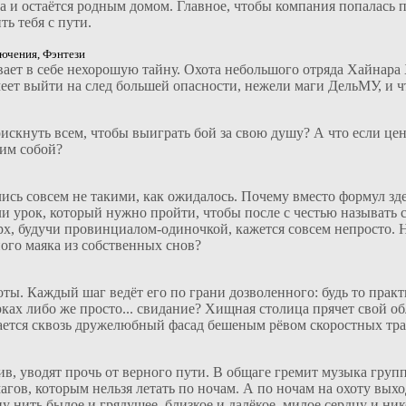
ла и остаётся родным домом. Главное, чтобы компания попалась 
ь тебя с пути.
ючения, Фэнтези
ает в себе нехорошую тайну. Охота небольшого отряда Хайнара
меет выйти на след большей опасности, нежели маги ДельМУ, и 
рискнуть всем, чтобы выиграть бой за свою душу? А что если це
им собой?
сь совсем не такими, как ожидалось. Почему вместо формул зде
ли урок, который нужно пройти, чтобы после с честью называт
рх, будучи провинциалом-одиночкой, кажется совсем непросто. 
ого маяка из собственных снов?
ты. Каждый шаг ведёт его по грани дозволенного: будь то прак
рках либо же просто... свидание? Хищная столица прячет свой о
вается сквозь дружелюбный фасад бешеным рёвом скоростных тра
ив, уводят прочь от верного пути. В общаге гремит музыка груп
ов, которым нельзя летать по ночам. А по ночам на охоту выход
у нить былое и грядущее, близкое и далёкое, милое сердцу и ни