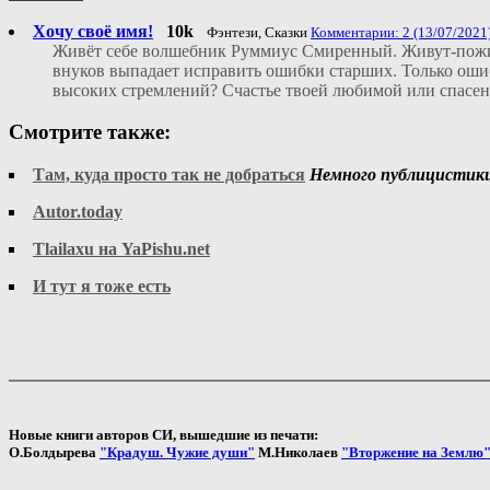
Хочу своё имя!
10k
Фэнтези, Сказки
Комментарии: 2 (13/07/2021
Живёт себе волшебник Руммиус Смиренный. Живут-пожив
внуков выпадает исправить ошибки старших. Только ошибк
высоких стремлений? Счастье твоей любимой или спасен
Смотрите также:
Там, куда просто так не добраться
Немного публицистики
Autor.today
Tlailaxu на YaPishu.net
И тут я тоже есть
Новые книги авторов СИ, вышедшие из печати:
О.Болдырева
"Крадуш. Чужие души"
М.Николаев
"Вторжение на Землю