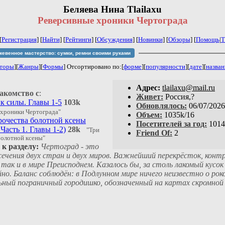
Беляева Нина Tlailaxu
Реверсивные хроники Чертограда
[
Регистрация
]
[
Найти
] [
Рейтинги
] [
Обсуждения
] [
Новинки
] [
Обзоры
] [
Помощь
|
Т
жевенное мастерство: сумки, ремни своими руками
торы
][
Жанры
][
Формы
] Отсортировано
по:[
форме
][
популярности
][
дате
][
назва
Aдpeс:
tlailaxu@mail.ru
акомство с
:
Живет:
Россия,?
к силы. Главы 1-5
103k
Обновлялось:
06/07/2026
 хроники Чертограда"
Объем:
1035k/16
рочества болотной ксены
Посетителей за год:
1014
Часть 1. Главы 1-2)
28k
"Три
Friend Of:
2
болотной ксены"
к разделу:
Чертоград - это
сечения двух стран и двух миров. Важнейший перекрёсток, конт
 так и в мире Преисподнем. Казалось бы, за столь лакомый кусо
но. Баланс соблюдён: в Подлунном мире ничего неизвестно о ро
ьный пограничный городишко, обозначенный на картах скромной 