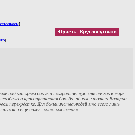
ехвопросы
]
Юристы.
Круглосуточно
нию
]
роль над которым дарует неограниченную власть как в мире
к неизбежна кровопролитная борьба, однако столица Валории
ковом перекрёстке. Для большинства людей это всего лишь
точкой и ещё более скромным именем.