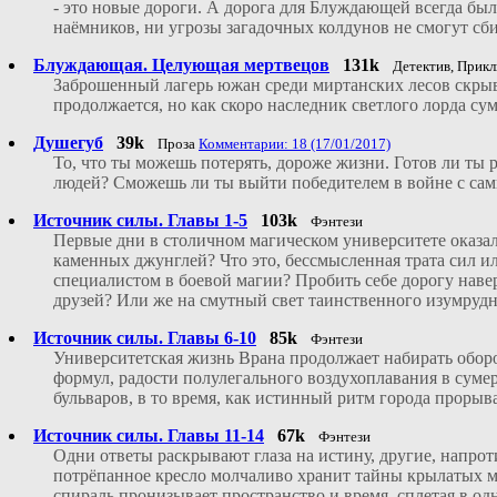
- это новые дороги. А дорога для Блуждающей всегда бы
наёмников, ни угрозы загадочных колдунов не смогут сбит
Блуждающая. Целующая мертвецов
131k
Детектив, Прикл
Заброшенный лагерь южан среди миртанских лесов скрыв
продолжается, но как скоро наследник светлого лорда су
Душегуб
39k
Проза
Комментарии: 18 (17/01/2017)
То, что ты можешь потерять, дороже жизни. Готов ли ты 
людей? Сможешь ли ты выйти победителем в войне с сам
Источник силы. Главы 1-5
103k
Фэнтези
Первые дни в столичном магическом университете оказали
каменных джунглей? Что это, бессмысленная трата сил и
специалистом в боевой магии? Пробить себе дорогу наве
друзей? Или же на смутный свет таинственного изумрудн
Источник силы. Главы 6-10
85k
Фэнтези
Университетская жизнь Врана продолжает набирать оборо
формул, радости полулегального воздухоплавания в суме
бульваров, в то время, как истинный ритм города проры
Источник силы. Главы 11-14
67k
Фэнтези
Одни ответы раскрывают глаза на истину, другие, напрот
потрёпанное кресло молчаливо хранит тайны крылатых маг
спираль пронизывает пространство и время, сплетая в одн