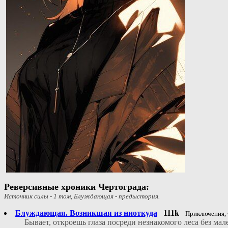
Реверсивные хроники Чертограда:
Источник силы - 1 том, Блуждающая - предыстория.
Блуждающая. Возникшая из ниоткуда
111k
Приключения,
Бывает, откроешь глаза посреди незнакомого леса без мал