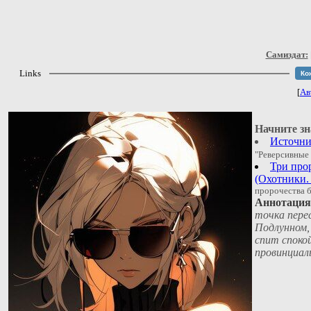
Самиздат:
Links
Ко
[
Ав
Начните зн
Источни
"Реверсивные
Три про
(Охотники. 
пророчества 
Аннотация 
точка пере
Подлунном,
спит спокой
провинциал