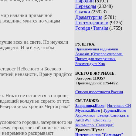
Пародии
(8101)
Переводы
(23248)
Сказки
(25923)
В мир изнанки привычной
Драматургия
(5781)
з всадника мчится по улицам
Постмодернизм
(9125)
Foreign+Translat
(1755)
лучше всех на свете. Но неужели
РУЛЕТКА:
ходящего. И всё же, чтобы
Приключения ведьмочки
Assassin. (Откорректирован.
Приют для потерянных
Рекомендует Хнв
старост Небесного и Боевого
ВСЕГО В ЖУРНАЛЕ:
олетней ненависти, Врану придётся
Авторов:
110357
Произведений:
1754492
Список известности России
т. Никто не останется в стороне,
луждающей колдуньи скрыто от тех,
СМ. ТАКЖЕ:
Заграница.lib.ru
|
Интервью СИ
 "Реверсивных хроник Чертограда".
Музыка.lib.ru
|
Туризм.lib.ru
Художники
|
Звезды Самиздата
ArtOfWar
|
Okopka.ru
условного городка, затерянного на
Фильм про "Самиздат"
чему городское собрание не знает
Уровень Шума:
м, непременно раскрывают
Интервью про "Самиздат"