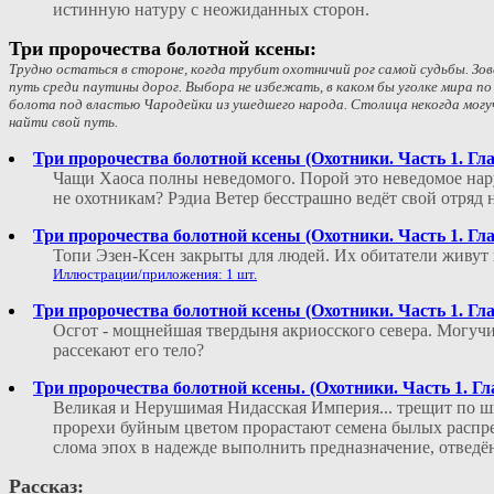
истинную натуру с неожиданных сторон.
Три пророчества болотной ксены:
Трудно остаться в стороне, когда трубит охотничий рог самой судьбы. Зов
путь среди паутины дорог. Выбора не избежать, в каком бы уголке мира по
болота под властью Чародейки из ушедшего народа. Столица некогда могуч
найти свой путь.
Три пророчества болотной ксены (Охотники. Часть 1. Гла
Чащи Хаоса полны неведомого. Порой это неведомое нару
не охотникам? Рэдиа Ветер бесстрашно ведёт свой отряд на
Три пророчества болотной ксены (Охотники. Часть 1. Гла
Топи Эзен-Ксен закрыты для людей. Их обитатели живут п
Иллюстрации/приложения: 1 шт.
Три пророчества болотной ксены (Охотники. Часть 1. Гла
Осгот - мощнейшая твердыня акриосского севера. Могуч
рассекают его тело?
Три пророчества болотной ксены. (Охотники. Часть 1. Гл
Великая и Нерушимая Нидасская Империя... трещит по шв
прорехи буйным цветом прорастают семена былых распре
слома эпох в надежде выполнить предназначение, отвед
Рассказ: