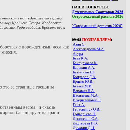
НАШИ КОНКУРСЫ:
Детективных Соавторов-2026
Остросюжетный рассказ-2026
жно отыскать тот единственно верный
границу Крайнего Севера. Колдовские
"Современный детектив-2026"
ди мести. Ради свободы. Бросить всё и
09/08
ПОЗДРАВЛЯЕМ
:
Азин С.
бороться с порождениями леса как
Александрова М.А.
я миссия.
Асура
Баев К.А.
Байсуркаева К.
Барыкин А.А.
Безумный Ш.
Бондарев Д.А.
Бривко Ю.В.
Бугаёв М.В.
о это за странные трещины
Варавин Н.А.
Васильева М.А.
Владиславовна Р.
Гейт А.
бственным весом - и сквозь
Герасимчук О.В.
сарион балансирует на грани
Григорьева Л.
Денисевич С.А.
Дехтерёва Н.В.
Дикарин Д.Н.