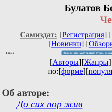
Булатов Б
Че
Самиздат:
[
Регистрация
]
[
[
Новинки
] [
Обзор
Links
Кожевенное мастерство: сумки, ремн
[
Авторы
][
Жанры
]
по:[
форме
][
попул
Об авторе:
До сих пор жив