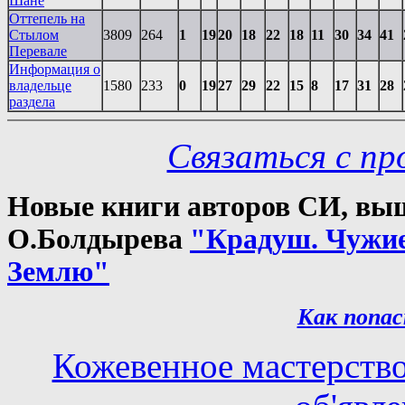
Шане
Оттепель на
Стылом
3809
264
1
19
20
18
22
18
11
30
34
41
Перевале
Информация о
владельце
1580
233
0
19
27
29
22
15
8
17
31
28
раздела
Связаться с п
Новые книги авторов СИ, выш
О.Болдырева
"Крадуш. Чужи
Землю"
Как попас
Кожевенное мастерств