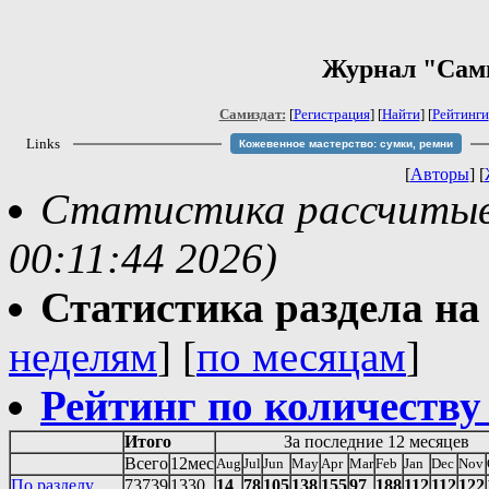
Журнал "Сами
Самиздат:
[
Регистрация
] [
Найти
] [
Рейтинги
Links
Кожевенное мастерство: сумки, ремни
[
Авторы
] [
Статистика рассчитывае
00:11:44 2026)
Статистика раздела на t
неделям
] [
по месяцам
]
Рейтинг по количеству
Итого
За последние 12 месяцев
Всего
12мес
Aug
Jul
Jun
May
Apr
Mar
Feb
Jan
Dec
Nov
По разделу
73739
1330
14
78
105
138
155
97
188
112
112
122