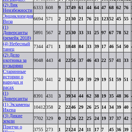
(2) Лик
6333
608
9
37
49
61
44
64
47
68
62
76
Неизбежности
Энциклопедия
6694
571
2
21
30
21
76
21
123
52
45
55
Виза
(1)
Диверсанты
5891
567
2
25
30
33
31
25
97
67
78
52
(ремейк 2018)
(4) Небесный
7344
471
1
18
48
84
33
39
17
46
54
50
танец
(2) Дело
охотника за
9048
443
4
22
56
37
46
43
22
57
41
33
пузырями
Старинные
истории о
2780
441
2
36
21
59
39
29
19
51
59
51
народах и
расах
(1)
8391
431
3
39
34
44
62
38
19
35
48
36
Диверсанты
(1) Экзамены
10412
358
2
22
46
29
26
25
14
34
39
40
Икена
(3) Дикие
7702
329
0
21
26
22
25
24
19
37
37
42
земли
Притчи о
3755
273
1
21
24
24
11
17
7
45
36
39