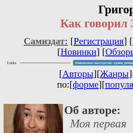
Григо
Как говорил
Самиздат:
[
Регистрация
]
[
[
Новинки
] [
Обзор
Links
Кожевенное мастерство: сумки, ремн
[
Авторы
][
Жанры
]
по:[
форме
][
попул
Об авторе:
Моя первая