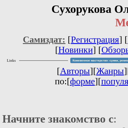
Сухорукова О
М
Самиздат:
[
Регистрация
]
[
[
Новинки
] [
Обзор
Links
Кожевенное мастерство: сумки, ремн
[
Авторы
][
Жанры
]
по:[
форме
][
попул
Начните знакомство с
: