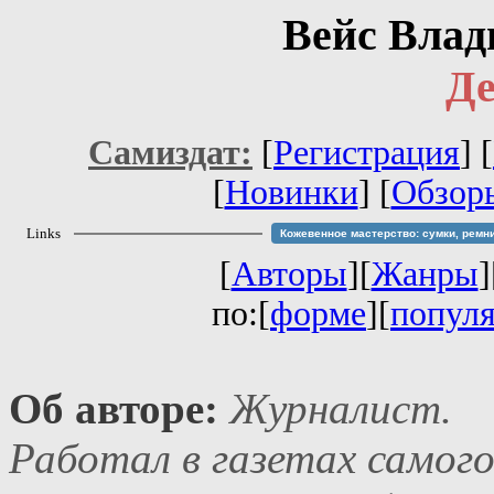
Вейс Влад
Де
Самиздат:
[
Регистрация
]
[
[
Новинки
] [
Обзор
Links
Кожевенное мастерство: сумки, ремн
[
Авторы
][
Жанры
]
по:[
форме
][
попул
Об авторе:
Журналист.
Работал в газетах самог