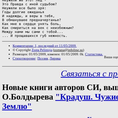
Неужели же этот лёд - 

Это Правда с иной судьбою?

Неужели все было зря:

Годы долгие ожиданья

И надежды, и веры в тебя,

В обманувшее предначертанье?

Как мне в сердце унять боль,

Как смириться на век с неизбежным?

Между нами мы сами с тобой...

... И прощавшихся губ нежность.
Комментарии: 1, последний от 11/05/2009.
© Copyright
Zorra Pelirroja
(
zorrana@infoline.su
)
Размещен: 01/05/2009, изменен: 01/05/2009. 0k.
Статистика.
Ваша оц
Стихотворение
:
Поэзия
,
Лирика
Связаться с п
Новые книги авторов СИ, выш
О.Болдырева
"Крадуш. Чужи
Землю"