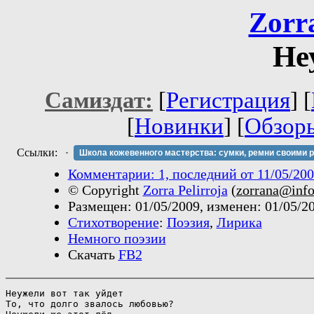
Zorra
Не
Самиздат:
[
Регистрация
] [
[
Новинки
] [
Обзор
Ссылки:
Школа кожевенного мастерства: сумки, ремни своими 
Комментарии: 1, последний от 11/05/200
© Copyright
Zorra Pelirroja
(
zorrana@info
Размещен: 01/05/2009, изменен: 01/05/20
Стихотворение
:
Поэзия
,
Лирика
Немного поэзии
Скачать
FB2
Неужели вот так уйдет 

То, что долго звалось любовью?
