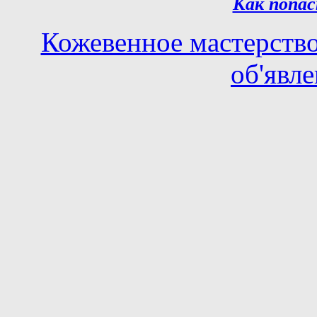
Как попас
Кожевенное мастерств
об'явл